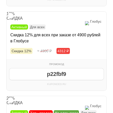
12%
СКИДКА
Глобус
Активный
Для всех
Скидка 12% для всех при заказе от 4900 рублей
в Глобусе
Скидка 12%
≈ 4900
Р
4312
Р
ПРОМОКОД
p22fbf9
KUPONOED.RU
20%
СКИДКА
Глобус
Активный
Хиты продаж
На один заказ
Для всех