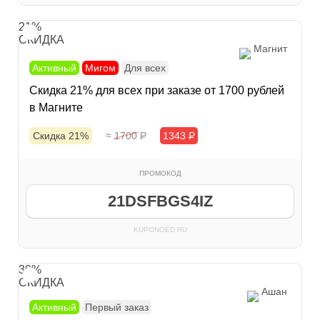
21%
СКИДКА
Магнит
Активный
Мигом
Для всех
Скидка 21% для всех при заказе от 1700 рублей
в Магните
Скидка 21%
≈ 1700
Р
1343
Р
ПРОМОКОД
21DSFBGS4IZ
KUPONOED.RU
30%
СКИДКА
Ашан
Активный
Первый заказ