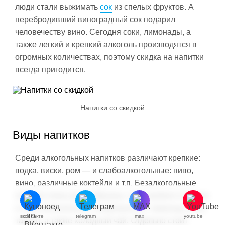
люди стали выжимать
сок
из спелых фруктов. А
перебродивший виноградный сок подарил
человечеству вино. Сегодня соки, лимонады, а
также легкий и крепкий алкоголь производятся в
огромных количествах, поэтому скидка на напитки
всегда пригодится.
Напитки со скидкой
Виды напитков
Среди алкогольных напитков различают крепкие:
водка, виски, ром — и слабоалкогольные: пиво,
вино, различные коктейли и т.п. Безалкогольные
напитки очень разнообразны: соки прямого отжима
и восстановленные, газированные: лимонад, кола,
вконтакте
telegram
max
youtube
тархун, а также холодный чай. Отдельно стоит