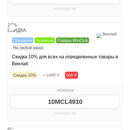
KUPONOED.RU
10%
СКИДКА
Винлаб
Обновлён
Активный
Товары WinClub
На любой заказ
Скидка 10% для всех на определенные товары в
Винлаб
Скидка 10%
≈ 1000
Р
900
Р
ПРОМОКОД
10MCL4910
KUPONOED.RU
5%