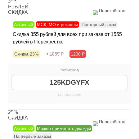
355
РУБЛЕЙ
Перекрёсток
СКИДКА
Активный
МСК, МО и регионы
Повторный заказ
Скидка 355 рублей для всех при заказе от 1555
рублей в Перекрёстке
Скидка 23%
≈ 1555
Р
1200
Р
ПРОМОКОД
125KDGYFX
KUPONOED.RU
25%
СКИДКА
Перекрёсток
Активный
Можно применить дважды
На первые заказы