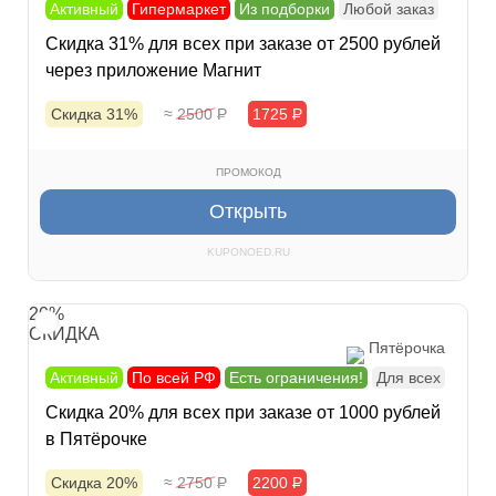
Активный
Гипермаркет
Из подборки
Любой заказ
Скидка 31% для всех при заказе от 2500 рублей
через приложение Магнит
Скидка 31%
≈ 2500
Р
1725
Р
ПРОМОКОД
Открыть
KUPONOED.RU
20%
СКИДКА
Пятёрочка
Активный
По всей РФ
Есть ограничения!
Для всех
Скидка 20% для всех при заказе от 1000 рублей
в Пятёрочке
Скидка 20%
≈ 2750
Р
2200
Р