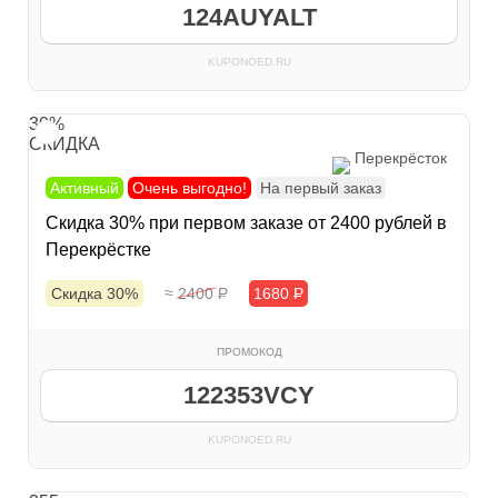
124AUYALT
KUPONOED.RU
30%
СКИДКА
Перекрёсток
Активный
Очень выгодно!
На первый заказ
Скидка 30% при первом заказе от 2400 рублей в
Перекрёстке
Скидка 30%
≈ 2400
Р
1680
Р
ПРОМОКОД
122353VCY
KUPONOED.RU