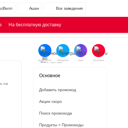
усВилл
Ашан
Все заведения
з
На бесплатную доставку
вконтакте
telegram
max
youtube
Основное
ь на
Добавить промокод
Акции скоро
Поиск промокода
Продукты + Промокоды