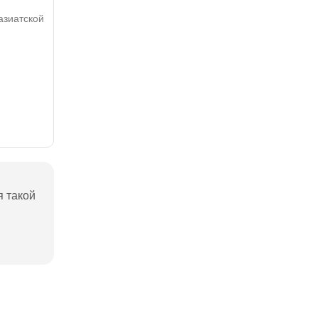
азиатской
я такой