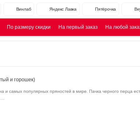
Винлаб
Яндекс Лавка
Пятёрочка
Вк
По размеру скидки
На первый заказ
На любой зака
тый и горошек)
на и самых популярных пряностей в мире. Пачка черного перца ест
...