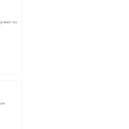
учают из
рое