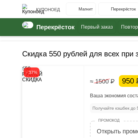
Магнит
Перекрёсток
КУПОНОЕД
Перекрёсток
Первый заказ
Повтор
Скидка 550 рублей для всех при 
550
- 37%
РУБЛЕЙ
950
СКИДКА
≈ 1500
Р
Ваша экономия соста
Получайте кэшбек до
Открыть пром