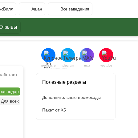
усВилл
Ашан
Все заведения
Отзывы
вконтакте
telegram
max
youtube
работает
Полезные разделы
Краснодар
Дополнительные промокоды
Для всех
Пакет от X5