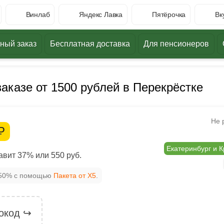
Винлаб
Яндекс Лавка
Пятёрочка
Вк
ный заказ
Бесплатная доставка
Для пенсионеров
заказе от 1500 рублей в Перекрёстке
Не 
Р
Екатеринбург и 
вит 37% или 550 руб.
 50% с помощью
Пакета от X5
.
окод ↪