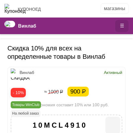
КУПОНОЕД
Винлаб
Скидка 10% для всех на
определенные товары в Винлаб
10%
Винлаб
Активный
СКИДКА
900
Р
≈ 1000
Р
- 10%
Ваша экономия составит 10% или 100 руб.
Товары WinClub
На любой заказ
10MCL4910