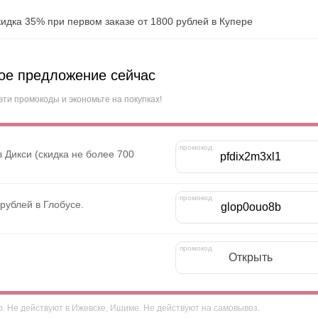
идка 35% при первом заказе от 1800 рублей в Купере
ое предложение сейчас
эти промокоды и экономьте на покупках!
 Дикси (скидка не более 700
pfdix2m3xl1
рублей в Глобусе.
glop0ouo8b
Открыть
. Не действуют в Ижевске, Ишиме. Не действуют на самовывоз.