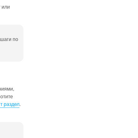
 или
 шаги по
ниями,
Хотите
от раздел
.