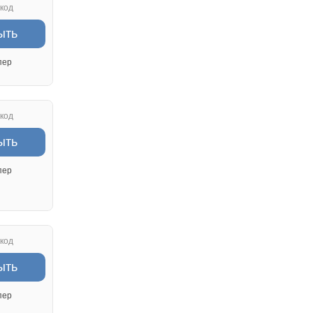
код
ыть
пер
код
ыть
пер
код
ыть
пер