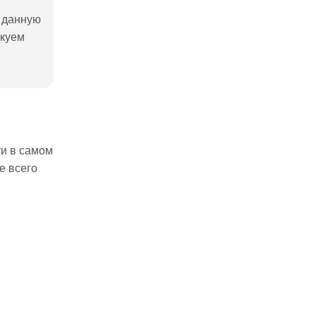
ь данную
икуем
ти в самом
е всего