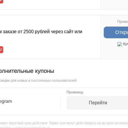
Р
Промо
 заказе от 2500 рублей через сайт или
Откр
Ку
Р
олнительные купоны
скидки для новых и постоянных пользователей
legram
Перейти
ют короткий срок действия. Также они могут действовать не во всех региона