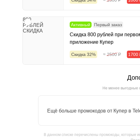
Скидка 34%
≈ 1500
Р
1000
800
Активный
Первый заказ
РУБЛЕЙ
СКИДКА
Скидка 800 рублей при первом
приложение Купер
Скидка 32%
≈ 2500
Р
1700
Доп
Не менее выгодные 
Ещё больше промокодов от Купер в Te
В данном списке перечислены промокоды, которые име