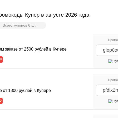
омокоды Купер в августе 2026 года
Всего купонов 6 шт.
Промо
м заказе от 2500 рублей в Купере
glop0o
Р
Ку
Промо
pfdix2
е от 1800 рублей в Купере
Р
Ку