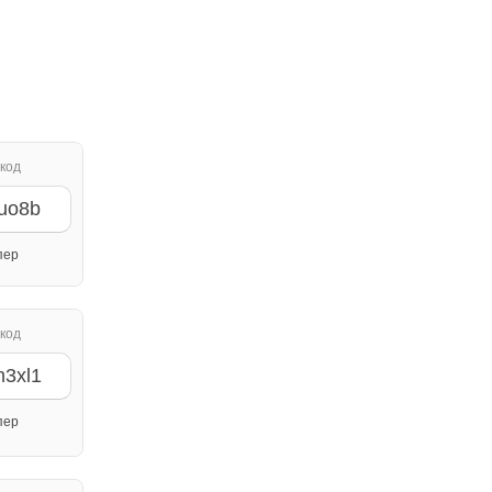
код
uo8b
пер
код
m3xl1
пер