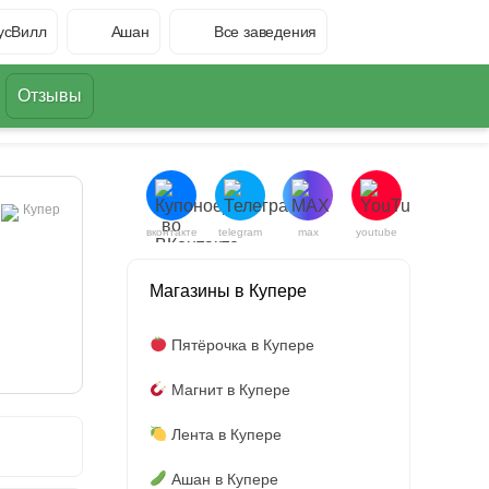
усВилл
Ашан
Все заведения
Отзывы
Купер
вконтакте
telegram
max
youtube
Магазины в Купере
Пятёрочка в Купере
Магнит в Купере
Лента в Купере
Ашан в Купере