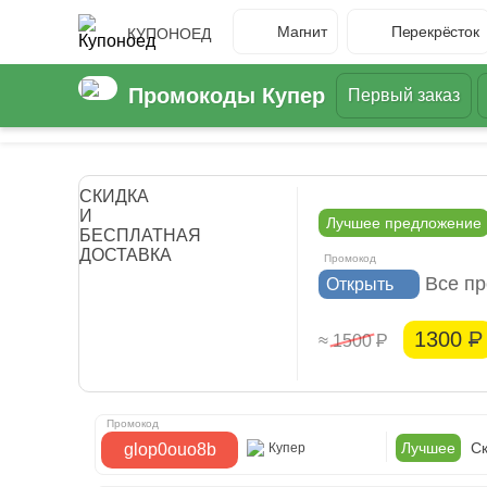
Магнит
Перекрёсток
КУПОНОЕД
Промокоды Купер
Первый заказ
СКИДКА
И
Лучшее предложение
БЕСПЛАТНАЯ
ДОСТАВКА
Все пр
Открыть
1300
Р
≈ 1500
Р
Лучшее
Ск
glop0ouo8b
Купер