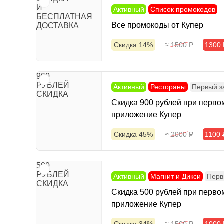
И
Активный
Список промокодов
БЕСПЛАТНАЯ
Все промокоды от Купер
ДОСТАВКА
Скидка 14%
≈ 1500
Р
1300
900
РУБЛЕЙ
Активный
Рестораны
Первый з
СКИДКА
Скидка 900 рублей при первом
приложение Купер
Скидка 45%
≈ 2000
Р
1100
500
РУБЛЕЙ
Активный
Магнит и Дикси
Перв
СКИДКА
Скидка 500 рублей при первом
приложение Купер