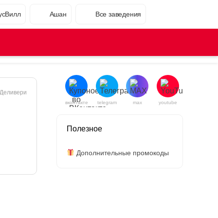
усВилл
Ашан
Все заведения
Деливери
вконтакте
telegram
max
youtube
Полезное
Дополнительные промокоды