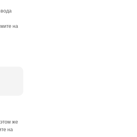
ввода
жмите на
 этом же
ите на