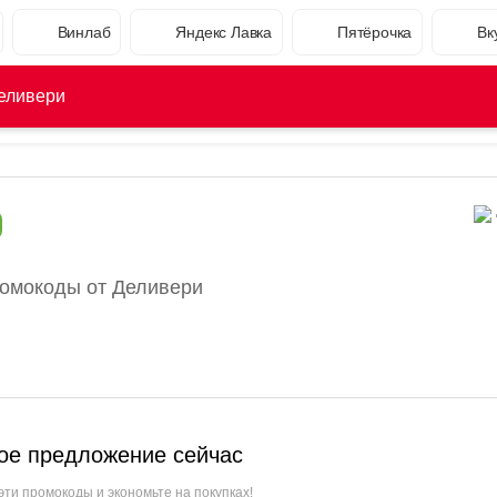
Винлаб
Яндекс Лавка
Пятёрочка
Вк
еливери
ромокоды от Деливери
ое предложение сейчас
эти промокоды и экономьте на покупках!