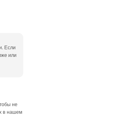
и. Если
иже или
чтобы не
х в нашем