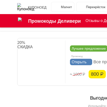
Магнит
Перекрёсток
КУПОНОЕД
Промокоды Деливери
Отзывы о Д
20%
СКИДКА
Лучшее предложение
Все п
Открыть
800
Р
≈ 1000
Р
Выгодн
Используйте 