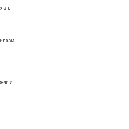
лать,
вит вам
вели и