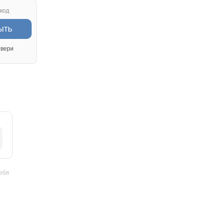
код
ыть
вери
себя