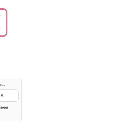
код
CK
вери