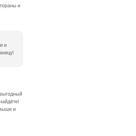
стораны и
и и
аницу!
ь выгодный
найдёте!
 выше и