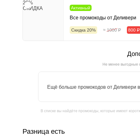
20%
Активный
СКИДКА
Все промокоды от Деливери
Скидка 20%
≈ 1000
Р
800
Р
Доп
Не менее выгодные 
Ещё больше промокодов от Деливери в
В списке вы найдёте промокоды, которые имеют коротки
Разница есть