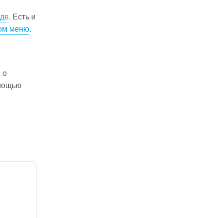
Еде
. Есть и
ом меню
.
 о
омощью