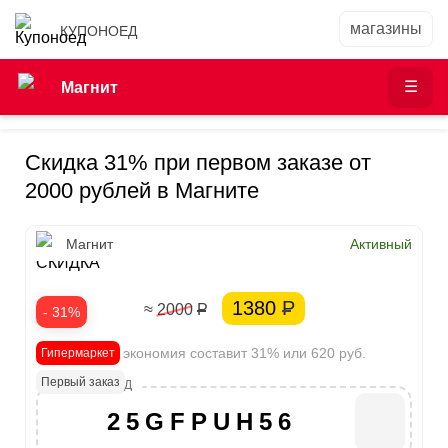
КУПОНОЕД
Магнит
Скидка 31% при первом заказе от
2000 рублей в Магните
31%
Магнит
Активный
СКИДКА
1380
Р
≈ 2000
Р
- 31%
Ваша экономия составит 31% или 620 руб.
Гипермаркет
Первый заказ
25GFPUH56