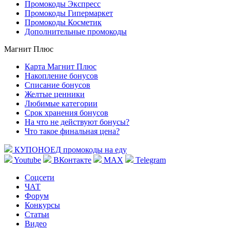
Промокоды Экспресс
Промокоды Гипермаркет
Промокоды Косметик
Дополнительные промокоды
Магнит Плюс
Карта Магнит Плюс
Накопление бонусов
Списание бонусов
Желтые ценники
Любимые категории
Срок хранения бонусов
На что не действуют бонусы?
Что такое финальная цена?
КУПОНОЕД
промокоды на еду
Youtube
ВКонтакте
MAX
Telegram
Соцсети
ЧАТ
Форум
Конкурсы
Статьи
Видео