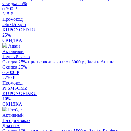
Скидка 55%
≈ 700
Р
315
Р
Промокод
24nxt7dxpr5
KUPONOED.RU
25%
СКИДКА
Ашан
Активный
Первый заказ
Скидка 25% при первом заказе от 3000 рублей в Ашане
Скидка 25%
≈ 3000
Р
2250
Р
Промокод
PFSMSQMZ
KUPONOED.RU
10%
СКИДКА
Глобус
Активный
На один заказ
Для всех
Скидка 10% для всех при заказе от 5500 рублей в Глобусе