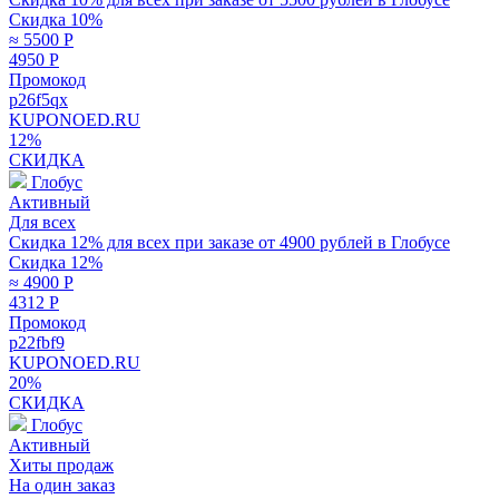
Скидка 10%
≈ 5500
Р
4950
Р
Промокод
p26f5qx
KUPONOED.RU
12%
СКИДКА
Глобус
Активный
Для всех
Скидка 12% для всех при заказе от 4900 рублей в Глобусе
Скидка 12%
≈ 4900
Р
4312
Р
Промокод
p22fbf9
KUPONOED.RU
20%
СКИДКА
Глобус
Активный
Хиты продаж
На один заказ