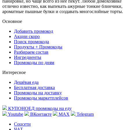
панировке, но чаще всего из неё пекут. Любой домохозяйке
отлично известно, как выпекать ажурные тонкие блинчики,
ароматные пышные булки и создавать многослойные торты.
Основное
Добавить промокод
Акции скоро
Поиск промокода
Продукты + Промокоды
Разбираем состав
Ингредиенты
Промокоды по дням
Интересное
Дешёвая еда
Бесплатная доставка
Промокоды на доставку
Промокоды маркетплейсов
КУПОНОЕД
промокоды на еду
Youtube
ВКонтакте
MAX
Telegram
Соцсети
ЧАТ