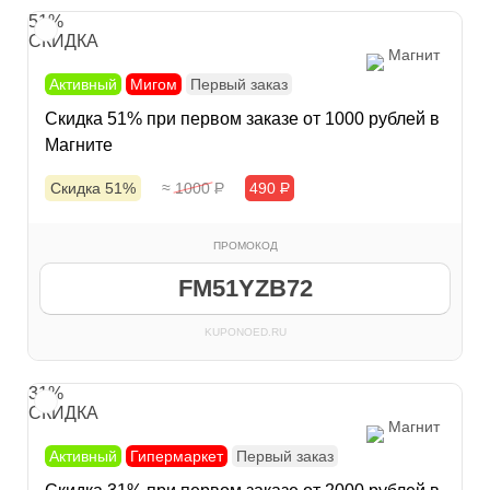
51%
СКИДКА
Магнит
Активный
Мигом
Первый заказ
Скидка 51% при первом заказе от 1000 рублей в
Магните
Скидка 51%
≈ 1000
Р
490
Р
ПРОМОКОД
FM51YZB72
KUPONOED.RU
31%
СКИДКА
Магнит
Активный
Гипермаркет
Первый заказ