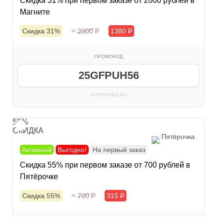
Скидка 31% при первом заказе от 2000 рублей в
Магните
Скидка 31%
≈ 2000
Р
1380
Р
ПРОМОКОД
25GFPUH56
KUPONOED.RU
55%
СКИДКА
Пятёрочка
Активный
Выгодно!
На первый заказ
Скидка 55% при первом заказе от 700 рублей в
Пятёрочке
Скидка 55%
≈ 700
Р
315
Р