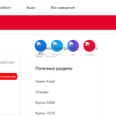
усВилл
Ашан
Все заведения
вконтакте
telegram
max
youtube
работает
Полезные разделы
иложение
Чикен Клаб
Отзывы
Купон 5050
Купон 7070