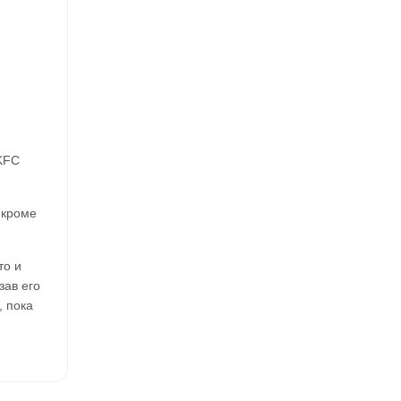
 KFC
 кроме
то и
зав его
, пока