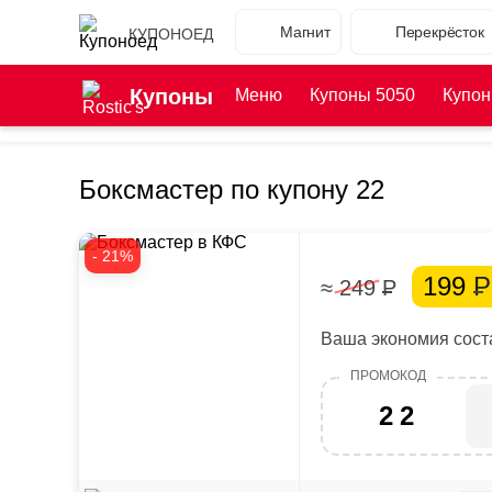
Магнит
Перекрёсток
КУПОНОЕД
Купоны
Меню
Купоны 5050
Купон
Боксмастер по купону 22
- 21%
199
Р
≈ 249
Р
Ваша экономия соста
22