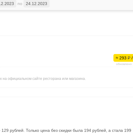
12.2023
по
24.12.2023
≈ 293
Р
/
обновлено 
ных на официальном сайте ресторана или магазина.
129 рублей. Только цена без скидки была 194 рублей, а стала 199