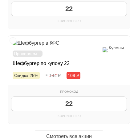
22
KUPONOED.RU
Купоны
Проверяем…
Шефбургер по купону 22
Скидка 25%
≈ 144
Р
109
Р
ПРОМОКОД
22
KUPONOED.RU
Смотреть все акции