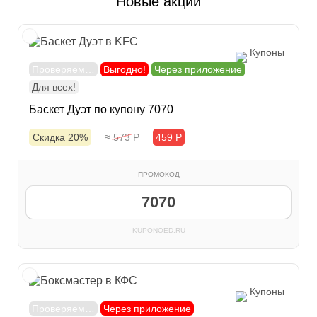
Новые акции
Купоны
Проверяем…
Выгодно!
Через приложение
Для всех!
Баскет Дуэт по купону 7070
Скидка 20%
≈ 573
Р
459
Р
ПРОМОКОД
7070
KUPONOED.RU
Купоны
Проверяем…
Через приложение