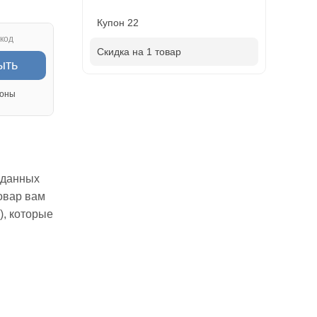
Купон 22
код
Скидка на 1 товар
ыть
оны
з данных
овар вам
), которые