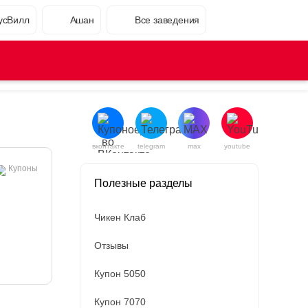
усВилл
Ашан
Все заведения
вконтакте
telegram
max
youtube
Купоны
Полезные разделы
Чикен Клаб
Отзывы
Купон 5050
Купон 7070