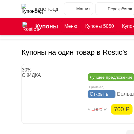
Магнит
Перекрёсток
КУПОНОЕД
Купоны
Меню
Купоны 5050
Купо
Купоны на один товар в Rostic’s
30%
СКИДКА
Лучшее предложение
Больш
Открыть
700
Р
≈ 1000
Р