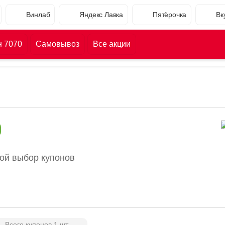
Винлаб
Яндекс Лавка
Пятёрочка
Вк
н 7070
Самовывоз
Все акции
ой выбор купонов
Всего купонов 1 шт.