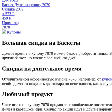
Для всех!
Баскет Дуэт по купону 7070
Скидка 20%
≈ 573
Р
459
Р
Промокод
7070
Купоны
Большая скидка на Баскеты
Долгое время по купону 7070 можно было приобрести только Б
другие баскет, но также с большой скидкой.
Скидка на длительное время
Отличительной особенностью купона 7070, например, от
купон
необходимости покупать два товара по цене одного, как в случ
Любимый продукт
Чаще всего по купону 7070 продаются излюбленные посетител
филе) и картошкой фри. Сейчас по акции идут и другие вариан