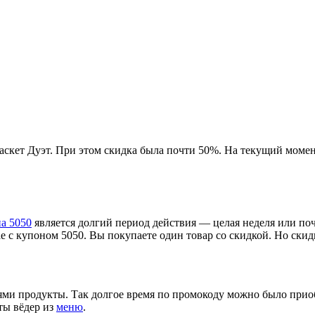
аскет Дуэт. При этом скидка была почти 50%. На текущий моме
а 5050
является долгий период действия — целая неделя или почт
ае с купоном 5050. Вы покупаете один товар со скидкой. Но скид
ями продукты. Так долгое время по промокоду можно было при
ты вёдер из
меню
.