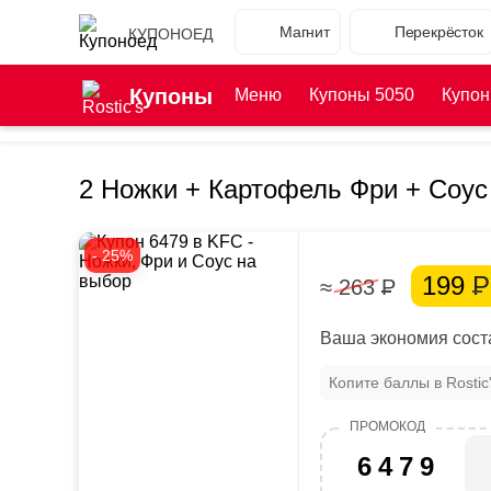
Магнит
Перекрёсток
КУПОНОЕД
Купоны
Меню
Купоны 5050
Купон
2 Ножки + Картофель Фри + Соус
- 25%
199
Р
≈ 263
Р
Ваша экономия соста
Копите баллы в Rosti
6479