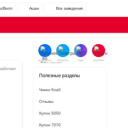
усВилл
Ашан
Все заведения
вконтакте
telegram
max
youtube
работает
Полезные разделы
Чикен Клаб
Отзывы
Купон 5050
Купон 7070