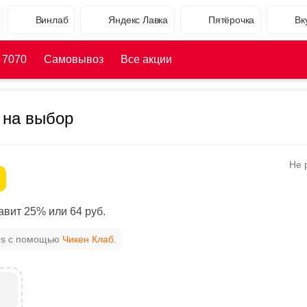
Винлаб
Яндекс Лавка
Пятёрочка
Вк
 7070
Самовывоз
Все акции
 на выбор
Не 
вит 25% или 64 руб.
c's с помощью
Чикен Клаб
.