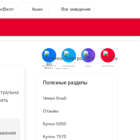
усВилл
Ашан
Все заведения
вконтакте
telegram
max
youtube
Полезные разделы
ктуальна
Чикен Клаб
нить
Отзывы
Купон 5050
ражения
Купон 7070