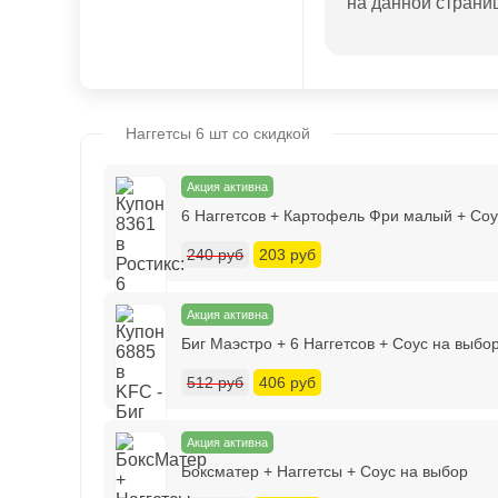
на данной страни
Наггетсы 6 шт со скидкой
Акция активна
6 Наггетсов + Картофель Фри малый + Соу
240 руб
203 руб
Акция активна
Биг Маэстро + 6 Наггетсов + Соус на выбо
512 руб
406 руб
Акция активна
Боксматер + Наггетсы + Соус на выбор