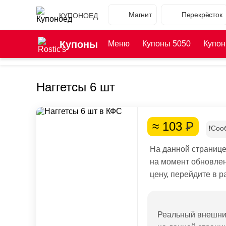
Магнит
Перекрёсток
КУПОНОЕД
Купоны
Меню
Купоны 5050
Купон
Наггетсы 6 шт
≈ 103
Р
❗Соо
На данной странице
на момент обновлен
цену, перейдите в 
Реальный внешний