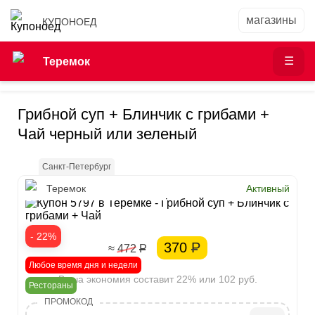
КУПОНОЕД
Теремок
Грибной суп + Блинчик с грибами +
Чай черный или зеленый
Санкт-Петербург
Теремок
Активный
- 22%
370
Р
≈ 472
Р
Любое время дня и недели
Ваша экономия составит 22% или 102 руб.
Рестораны