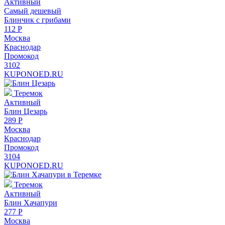
Активный
Самый дешевый
Блинчик с грибами
112
Р
Москва
Краснодар
Промокод
3102
KUPONOED.RU
Теремок
Активный
Блин Цезарь
289
Р
Москва
Краснодар
Промокод
3104
KUPONOED.RU
Теремок
Активный
Блин Хачапури
277
Р
Москва