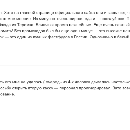
. Хотя на главной странице официального сайта они и заявляют, ч
это мое мнение. Из минусов: очень жирная еда и… пожалуй все. 
 блюда из Теремка. Блинчики просто нежнейшие. Еще очень важны
номить! Без промокодов был бы еще один минус — это высокие цен
к — это один из лучших фастфудов в России. Однозначно в белый
ь его мне не удалось ( очередь из 4-х человек двигалась настольк
росьбу открыть вторую кассу — персонал проигнорировал. Зато все
ование.