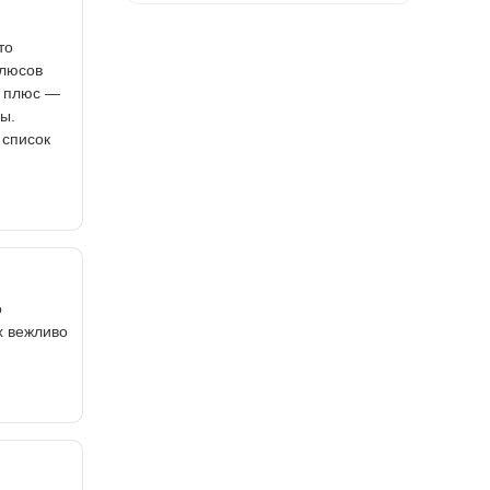
то
Плюсов
й плюс —
ы.
 список
о
х вежливо