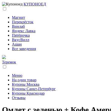
КУПОНОЕД
Магнит
Перекрёсток
Винлаб
Яндекс Лавка
Пятёрочка
ВкусВилл
Ашан
Все заведения
Теремок
Меню
На один товар
Купоны Москва
Купоны Санкт-Петербург
Купоны Краснодар
Отзывы
Омлет с зеленью + Кофе Амер