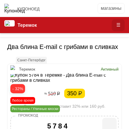
КУПОНОЕД
Теремок
Два блина E-mail с грибами в сливках
Санкт-Петербург
Теремок
Активный
- 32%
350
Р
≈ 510
Р
Любое время
Ваша экономия составит 32% или 160 руб.
Рестораны / Уличные киоски
5784