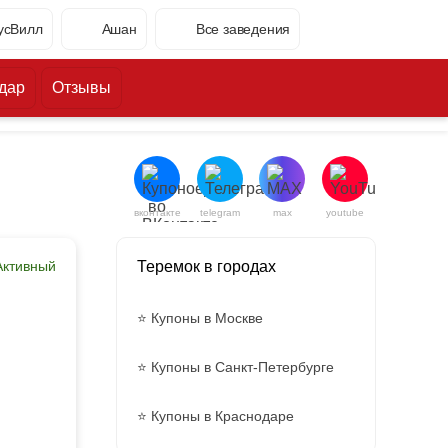
усВилл
Ашан
Все заведения
дар
Отзывы
вконтакте
telegram
max
youtube
Активный
Теремок в городах
⭐ Купоны в Москве
⭐ Купоны в Санкт-Петербурге
⭐ Купоны в Краснодаре