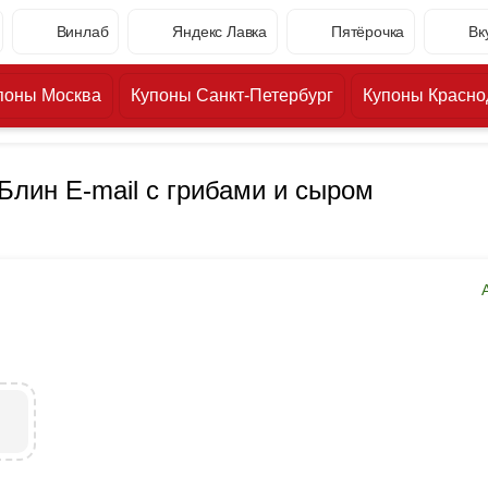
Винлаб
Яндекс Лавка
Пятёрочка
Вк
поны Москва
Купоны Санкт-Петербург
Купоны Красно
Блин E-mail с грибами и сыром