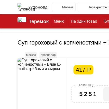
Магнит
Перекрёсток
КУПОНОЕД
Теремок
Меню
На один товар
Ку
Суп гороховый с копченостями + 
Москва
Краснодар
417
Р
5251