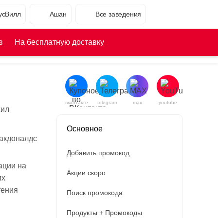
усВилл
Ашан
Все заведения
з
На бесплатную доставку
вконтакте
telegram
max
youtube
жил
Основное
Добавить промокод
ации на
Акции скоро
их
тения
Поиск промокода
Продукты + Промокоды