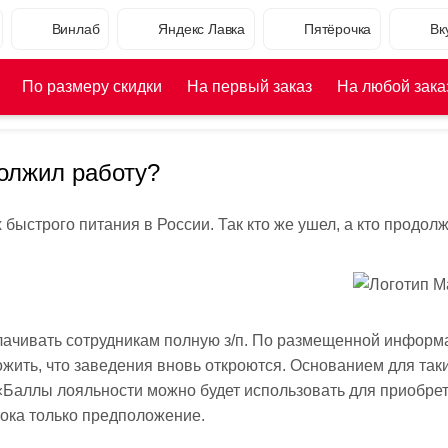
Винлаб
Яндекс Лавка
Пятёрочка
Вк
По размеру скидки
На первый заказ
На любой зака
должил работу?
ыстрого питания в России. Так кто же ушел, а кто продол
лачивать сотрудникам полную з/п. По размещенной информ
ить, что заведения вновь откроются. Основанием для так
 «Баллы лояльности можно будет использовать для приобре
пока только предположение.