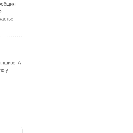
сообщил
ю
частье,
аншизе. А
ло у