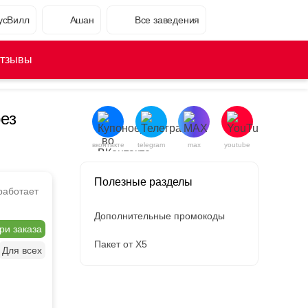
усВилл
Ашан
Все заведения
тзывы
ез
вконтакте
telegram
max
youtube
Полезные разделы
работает
Дополнительные промокоды
ри заказа
Пакет от X5
Для всех