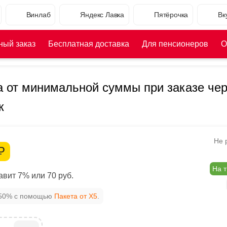
Винлаб
Яндекс Лавка
Пятёрочка
Вк
ный заказ
Бесплатная доставка
Для пенсионеров
О
а от минимальной суммы при заказе чер
к
Не 
Р
На т
вит 7% или 70 руб.
 50% с помощью
Пакета от X5
.