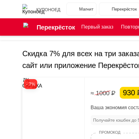
Магнит
Перекрёсток
КУПОНОЕД
Перекрёсток
Первый заказ
Повтор
Скидка 7% для всех на три заказ
сайт или приложение Перекрёсто
7%
- 7%
СКИДКА
930
≈ 1000
Р
Ваша экономия соста
Получайте кэшбек до