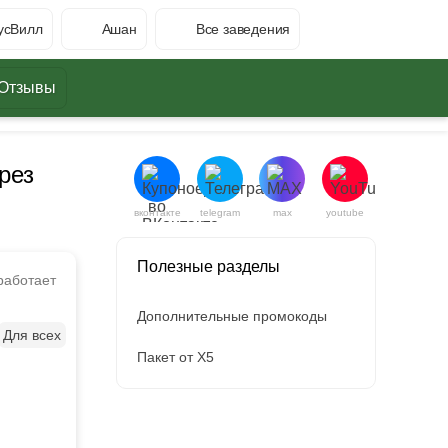
усВилл
Ашан
Все заведения
Отзывы
рез
вконтакте
telegram
max
youtube
Полезные разделы
работает
Дополнительные промокоды
Для всех
Пакет от X5