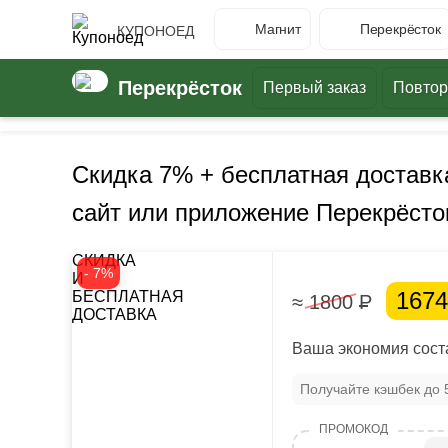
Магнит
Перекрёсток
КУПОНОЕД
Перекрёсток
Первый заказ
Повтор
Скидка 7% + бесплатная доставка
сайт или приложение Перекрёсто
СКИДКА
- 7%
И
167
БЕСПЛАТНАЯ
≈ 1800
Р
ДОСТАВКА
Ваша экономия соста
Получайте кэшбек до