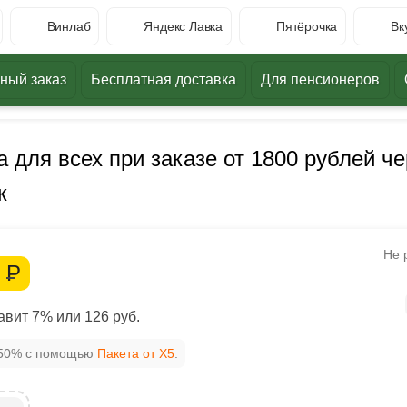
Винлаб
Яндекс Лавка
Пятёрочка
Вк
ный заказ
Бесплатная доставка
Для пенсионеров
 для всех при заказе от 1800 рублей че
к
Не 
4
Р
вит 7% или 126 руб.
 50% с помощью
Пакета от X5
.