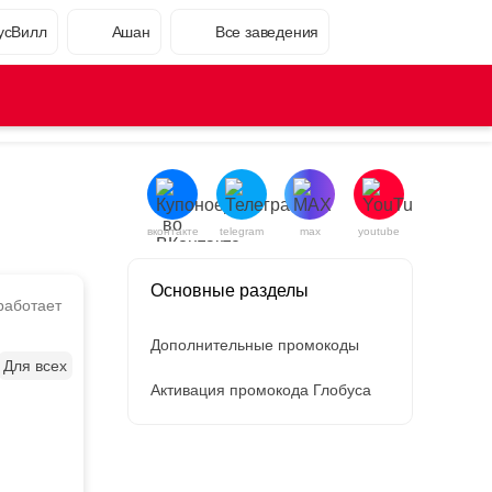
усВилл
Ашан
Все заведения
вконтакте
telegram
max
youtube
Основные разделы
работает
Дополнительные промокоды
Для всех
Активация промокода Глобуса