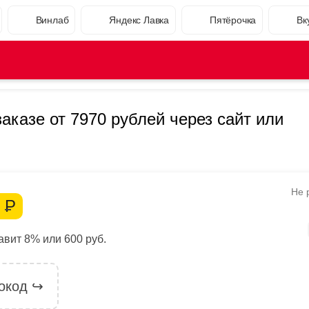
Винлаб
Яндекс Лавка
Пятёрочка
Вк
аказе от 7970 рублей через сайт или
Не 
0
Р
вит 8% или 600 руб.
окод ↪