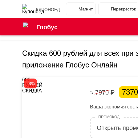
Магнит
Перекрёсток
КУПОНОЕД
Глобус
Скидка 600 рублей для всех при з
приложение Глобус Онлайн
600
- 8%
РУБЛЕЙ
737
СКИДКА
≈ 7970
Р
Ваша экономия соста
Открыть пром