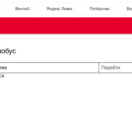
Винлаб
Яндекс Лавка
Пятёрочка
Вк
лобус
лке
Перейти
са