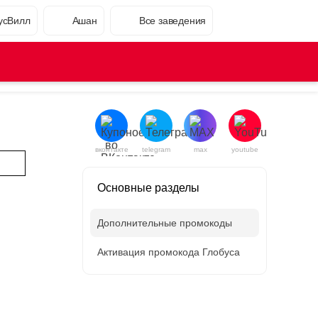
усВилл
Ашан
Все заведения
вконтакте
telegram
max
youtube
Основные разделы
Дополнительные промокоды
Активация промокода Глобуса