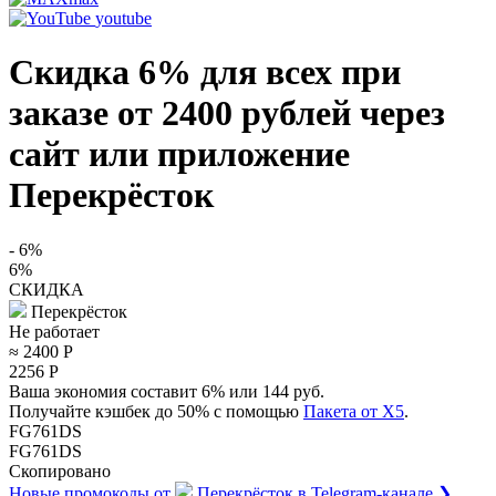
youtube
Скидка 6% для всех при
заказе от 2400 рублей через
сайт или приложение
Перекрёсток
- 6%
6%
СКИДКА
Перекрёсток
Не работает
≈ 2400
Р
2256
Р
Ваша экономия составит 6% или 144 руб.
Получайте кэшбек до 50% с помощью
Пакета от X5
.
FG761DS
FG761DS
Скопировано
Новые промокоды от
Перекрёсток
в Telegram-канале ❯