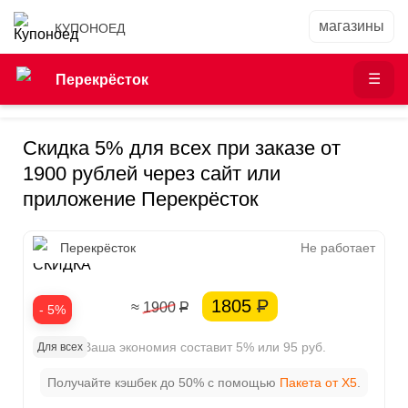
КУПОНОЕД
Перекрёсток
Скидка 5% для всех при заказе от
1900 рублей через сайт или
приложение Перекрёсток
5%
Перекрёсток
Не работает
СКИДКА
1805
Р
≈ 1900
Р
- 5%
Ваша экономия составит 5% или 95 руб.
Для всех
Получайте кэшбек до 50% с помощью
Пакета от X5
.