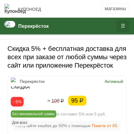
КУПОНОЕД
Перекрёсток
Скидка 5% + бесплатная доставка для
всех при заказе от любой суммы через
сайт или приложение Перекрёсток
5%
Перекрёсток
Активный
СКИДКА
95
Р
≈ 100
Р
- 5%
Ваша экономия составит 5% или 5 руб.
Без минимальной суммы
Для всех
Получайте кэшбек до 50% с помощью
Пакета от X5
.