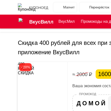
Магнит
Перекрёсток
КУПОНОЕД
ВкусВилл
ВкусМил
Промокоды на д
Скидка 400 рублей для всех при з
приложение ВкусВилл
400
- 20%
РУБЛЕЙ
160
СКИДКА
≈ 2000
Р
Ваша экономия соста
ДОМОЙ