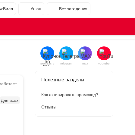
усВилл
Ашан
Все заведения
вконтакте
telegram
max
youtube
Полезные разделы
работает
Как активировать промокод?
Для всех
Отзывы