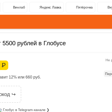
Винлаб
Яндекс Лавка
Пятёрочка
Вк
 5500 рублей в Глобусе
Не 
0
Р
Пер
вит 12% или 660 руб.
окод ↪
Глобус
в Telegram-канале ❯