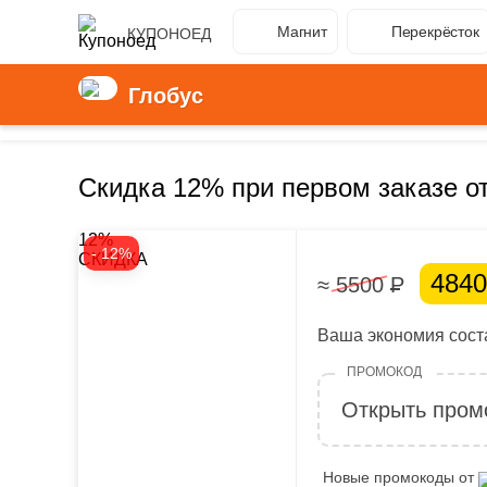
Магнит
Перекрёсток
КУПОНОЕД
Глобус
Скидка 12% при первом заказе от
12%
- 12%
СКИДКА
484
≈ 5500
Р
Ваша экономия соста
Открыть пром
Новые промокоды от