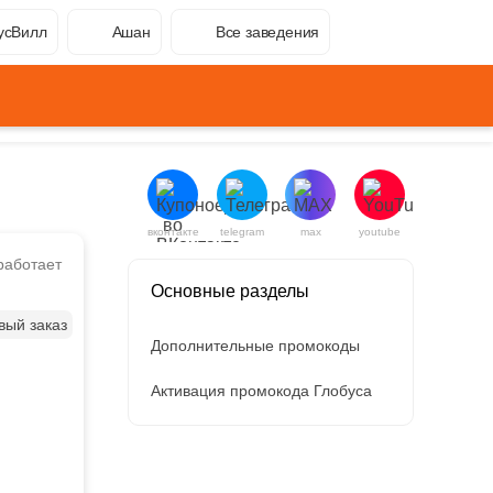
усВилл
Ашан
Все заведения
вконтакте
telegram
max
youtube
работает
Основные разделы
вый заказ
Дополнительные промокоды
Активация промокода Глобуса