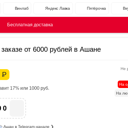
Винлаб
Яндекс Лавка
Пятёрочка
Вк
Бесплатная доставка
 заказе от 6000 рублей в Ашане
Не 
0
Р
На о
вит 17% или 1000 руб.
На лю
00
Ашан
в Telegram-канале ❯