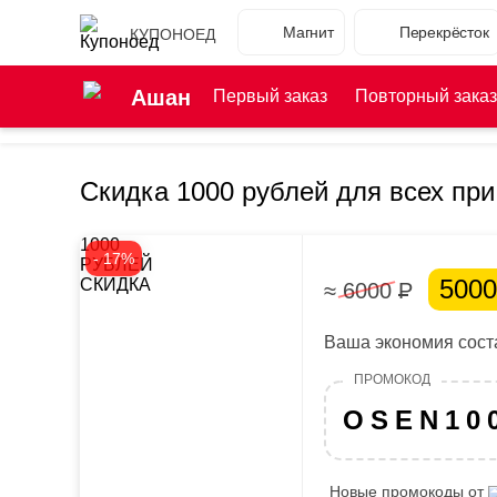
Магнит
Перекрёсток
КУПОНОЕД
Ашан
Первый заказ
Повторный заказ
Скидка 1000 рублей для всех при
1000
- 17%
РУБЛЕЙ
500
СКИДКА
≈ 6000
Р
Ваша экономия соста
OSEN10
Новые промокоды от