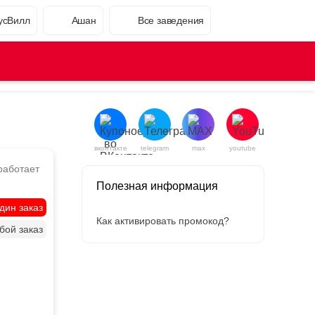
усВилл
Ашан
Все заведения
вконтакте
telegram
max
youtube
работает
Полезная информация
дин заказ
Как активировать промокод?
бой заказ