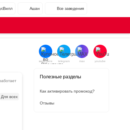
усВилл
Ашан
Все заведения
вконтакте
telegram
max
youtube
Полезные разделы
работает
Как активировать промокод?
Для всех
Отзывы