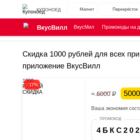
Магнит
Перекрёсток
КУПОНОЕД
ВкусВилл
ВкусМил
Промокоды на д
Скидка 1000 рублей для всех при
приложение ВкусВилл
1000
- 17%
РУБЛЕЙ
500
СКИДКА
≈ 6000
Р
Ваша экономия соста
4БКС20