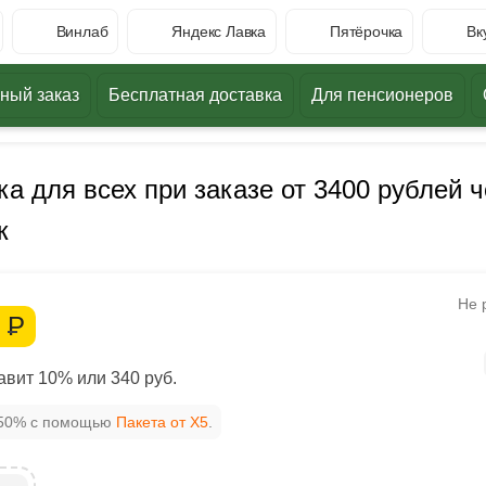
Винлаб
Яндекс Лавка
Пятёрочка
Вк
ный заказ
Бесплатная доставка
Для пенсионеров
а для всех при заказе от 3400 рублей ч
к
Не 
0
Р
вит 10% или 340 руб.
 50% с помощью
Пакета от X5
.