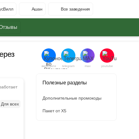
усВилл
Ашан
Все заведения
Отзывы
ерез
вконтакте
telegram
max
youtube
Полезные разделы
работает
Дополнительные промокоды
Для всех
Пакет от X5