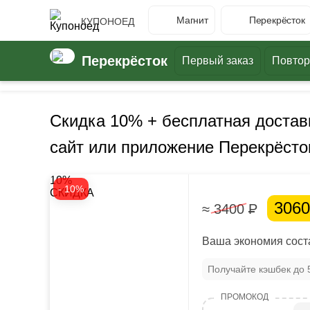
Магнит
Перекрёсток
КУПОНОЕД
Перекрёсток
Первый заказ
Повтор
Скидка 10% + бесплатная доставк
сайт или приложение Перекрёсто
10%
- 10%
СКИДКА
306
≈ 3400
Р
Ваша экономия соста
Получайте кэшбек до