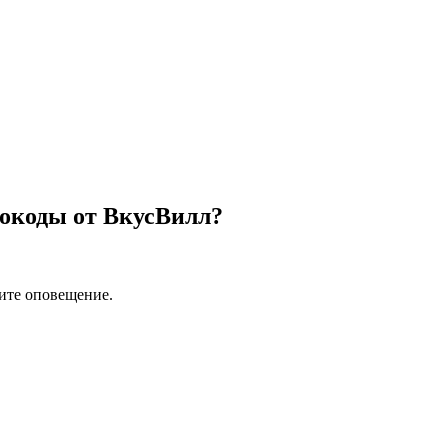
мокоды от ВкусВилл?
ите оповещение.