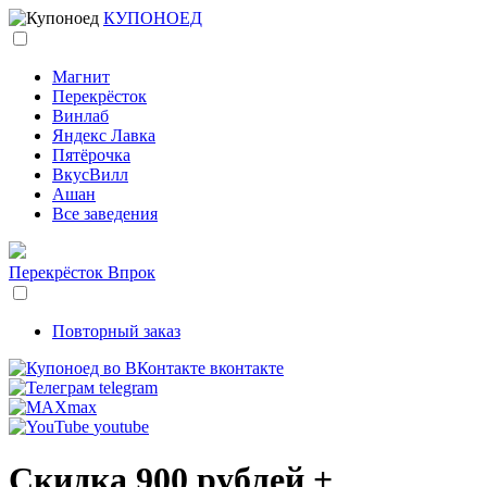
КУПОНОЕД
Магнит
Перекрёсток
Винлаб
Яндекс Лавка
Пятёрочка
ВкусВилл
Ашан
Все заведения
Перекрёсток Впрок
Повторный заказ
вконтакте
telegram
max
youtube
Скидка 900 рублей +