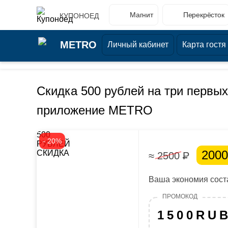
Магнит
Перекрёсток
КУПОНОЕД
METRO
Личный кабинет
Карта гостя
Скидка 500 рублей на три первых
приложение METRO
500
- 20%
РУБЛЕЙ
200
СКИДКА
≈ 2500
Р
Ваша экономия соста
1500RU