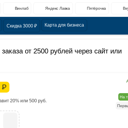
Винлаб
Яндекс Лавка
Пятёрочка
Вк
Карта для бизнеса
Скидка 3000 ₽
 заказа от 2500 рублей через сайт или
0
Р
На т
вит 20% или 500 руб.
Перв
B