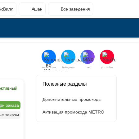
усВилл
Ашан
Все заведения
вконтакте
telegram
max
youtube
Полезные разделы
Активный
Дополнительные промокоды
ри заказа
Активация промокода METRO
ые заказы