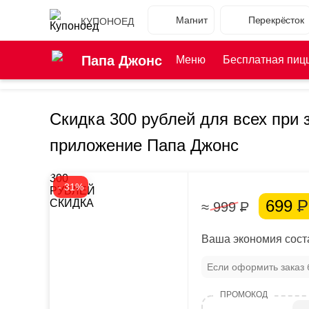
Магнит
Перекрёсток
КУПОНОЕД
Папа Джонс
Меню
Бесплатная пиц
Скидка 300 рублей для всех при з
приложение Папа Джонс
300
- 31%
РУБЛЕЙ
699
Р
СКИДКА
≈ 999
Р
Ваша экономия соста
Если оформить заказ 