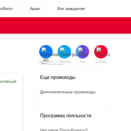
усВилл
Ашан
Все заведения
вконтакте
telegram
max
youtube
Еще промокоды
Активный
Дополнительные промокоды
Программа лояльности
Что такое Папа-Бонусы?