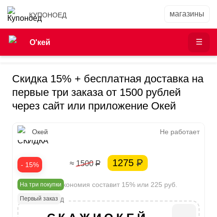
КУПОНОЕД
О'кей
Скидка 15% + бесплатная доставка на
первые три заказа от 1500 рублей
через сайт или приложение Окей
15%
Окей
Не работает
СКИДКА
1275
Р
≈ 1500
Р
- 15%
Ваша экономия составит 15% или 225 руб.
На три покупки
Первый заказ