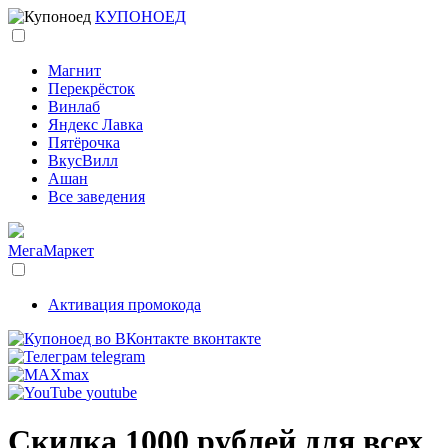
КУПОНОЕД
Магнит
Перекрёсток
Винлаб
Яндекс Лавка
Пятёрочка
ВкусВилл
Ашан
Все заведения
МегаМаркет
Активация промокода
вконтакте
telegram
max
youtube
Скидка 1000 рублей для всех