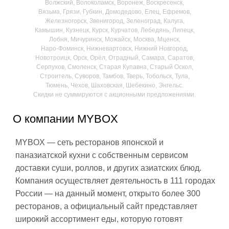
Волжский, Волоколамск, Воронеж, Воскресенск,
Вязьма, Грязи, Губкин, Домодедово, Елец, Ефремов,
Железногорск, Звенигород, Зеленоград, Калуга,
Камышин, Кузнецк, Курск, Курчатов, Лебедянь, Липецк,
Лобня, Мичуринск, Можайск, Москва, Мценск,
Наро‑Фоминск, Нижневартовск, Нижний Новгород,
Новотроицк, Орск, Орёл, Отрадный, Самара, Саратов,
Серпухов, Смоленск, Старая Купавна, Старый Оскол,
Строитель, Суворов, Тамбов, Тверь, Тобольск, Тула,
Тюмень, Чехов, Шаховская, Шебекино, Энгельс.
Скидки не суммируются с акционными предложениями.
О компании MYBOX
MYBOX — сеть ресторанов японской и
паназиатской кухни с собственным сервисом
доставки суши, роллов, и других азиатских блюд.
Компания осуществляет деятельность в 111 городах
России — на данный момент, открыто более 300
ресторанов, а официальный сайт представляет
широкий ассортимент еды, которую готовят