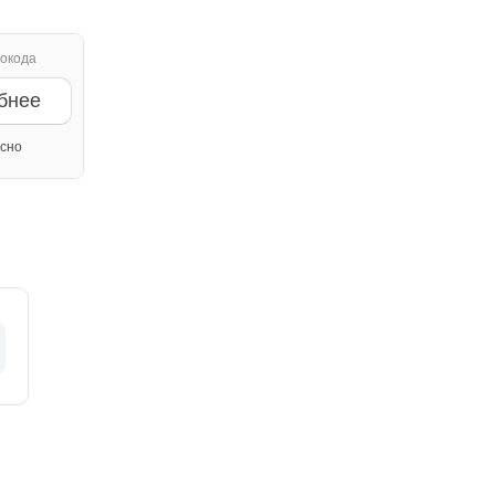
окода
бнее
сно