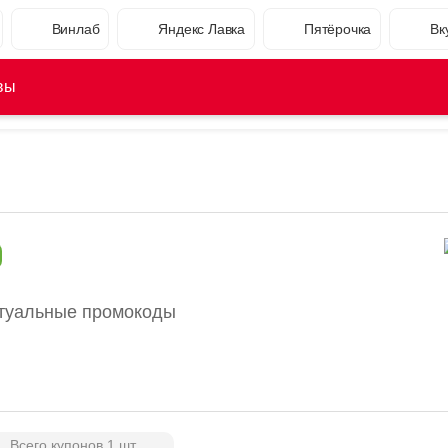
Винлаб
Яндекс Лавка
Пятёрочка
Вк
вы
ктуальные промокоды
Всего купонов 1 шт.