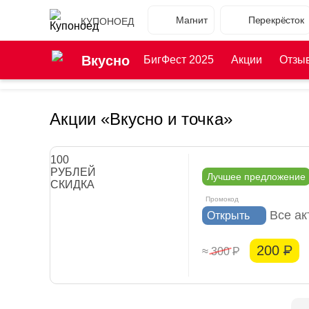
Магнит
Перекрёсток
КУПОНОЕД
Вкусно
БигФест 2025
Акции
Отзы
Акции «Вкусно и точка»
100
РУБЛЕЙ
Лучшее предложение
СКИДКА
Все а
Открыть
200
Р
≈ 300
Р