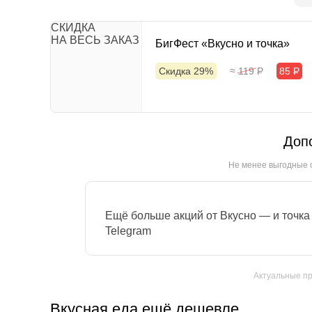
СКИДКА
НА ВЕСЬ ЗАКАЗ
БигФест «Вкусно и точка»
Скидка 29%
≈ 119
Р
85
Р
Доп
Не менее выгодные 
Ещё больше акций от Вкусно — и точка
Telegram
Актуальные пр
Вкусная еда ещё дешевле