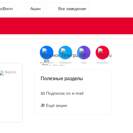
усВилл
Ашан
Все заведения
вконтакте
telegram
max
youtube
Вкусно
Полезные разделы
📧 Подписка по e-mail
🎁 Ещё акции