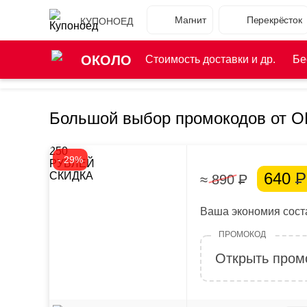
Магнит
Перекрёсток
КУПОНОЕД
ОКОЛО
Стоимость доставки и др.
Бе
Большой выбор промокодов от 
250
- 29%
РУБЛЕЙ
640
Р
СКИДКА
≈ 890
Р
Ваша экономия соста
Открыть пром