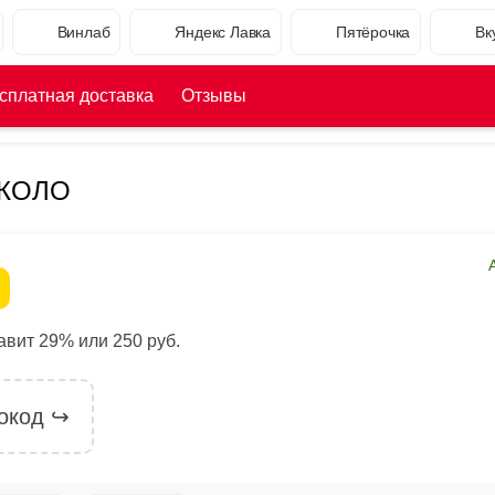
Винлаб
Яндекс Лавка
Пятёрочка
Вк
сплатная доставка
Отзывы
ОКОЛО
вит 29% или 250 руб.
окод ↪