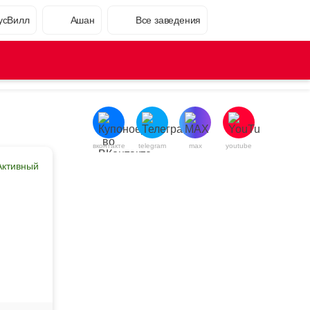
усВилл
Ашан
Все заведения
вконтакте
telegram
max
youtube
Активный