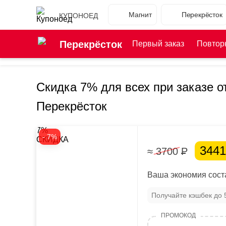
Магнит
Перекрёсток
КУПОНОЕД
Перекрёсток
Первый заказ
Повтор
Скидка 7% для всех при заказе о
Перекрёсток
7%
- 7%
СКИДКА
344
≈ 3700
Р
Ваша экономия соста
Получайте кэшбек до