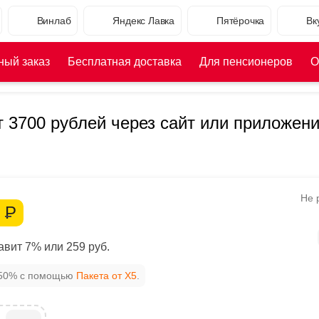
Винлаб
Яндекс Лавка
Пятёрочка
Вк
ный заказ
Бесплатная доставка
Для пенсионеров
О
т 3700 рублей через сайт или приложен
Не 
1
Р
вит 7% или 259 руб.
 50% с помощью
Пакета от X5
.