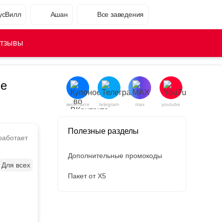
усВилл
Ашан
Все заведения
тзывы
ие
вконтакте
telegram
max
youtube
Полезные разделы
работает
Дополнительные промокоды
Для всех
Пакет от X5