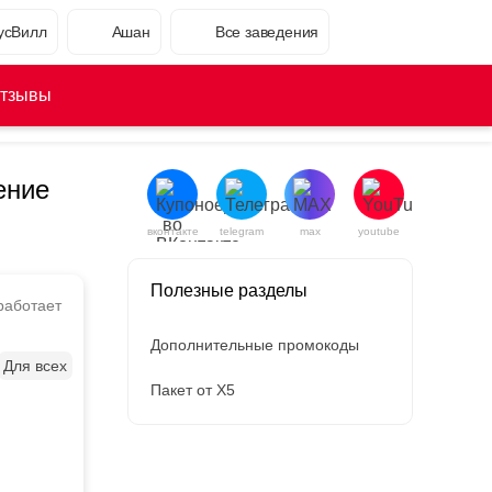
усВилл
Ашан
Все заведения
тзывы
ение
вконтакте
telegram
max
youtube
Полезные разделы
работает
Дополнительные промокоды
Для всех
Пакет от X5