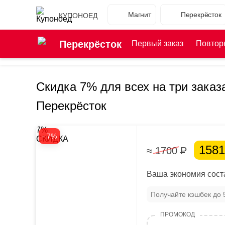
Магнит
Перекрёсток
КУПОНОЕД
Перекрёсток
Первый заказ
Повтор
Скидка 7% для всех на три заказ
Перекрёсток
7%
- 7%
СКИДКА
158
≈ 1700
Р
Ваша экономия соста
Получайте кэшбек до