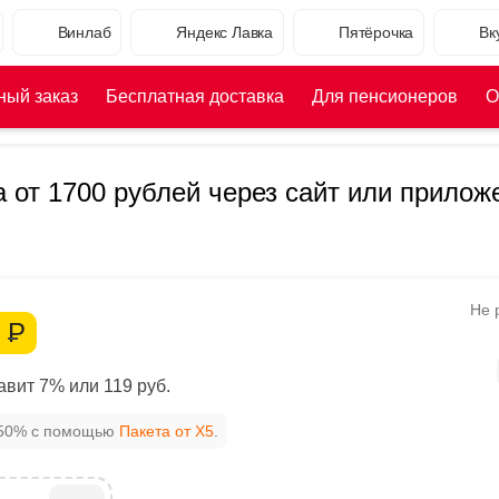
Винлаб
Яндекс Лавка
Пятёрочка
Вк
ный заказ
Бесплатная доставка
Для пенсионеров
О
а от 1700 рублей через сайт или прилож
Не 
1
Р
вит 7% или 119 руб.
 50% с помощью
Пакета от X5
.