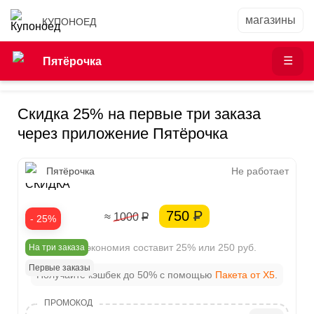
КУПОНОЕД
Пятёрочка
Скидка 25% на первые три заказа
через приложение Пятёрочка
25%
Пятёрочка
Не работает
СКИДКА
750
Р
≈ 1000
Р
- 25%
Ваша экономия составит 25% или 250 руб.
На три заказа
Первые заказы
Получайте кэшбек до 50% с помощью
Пакета от X5
.