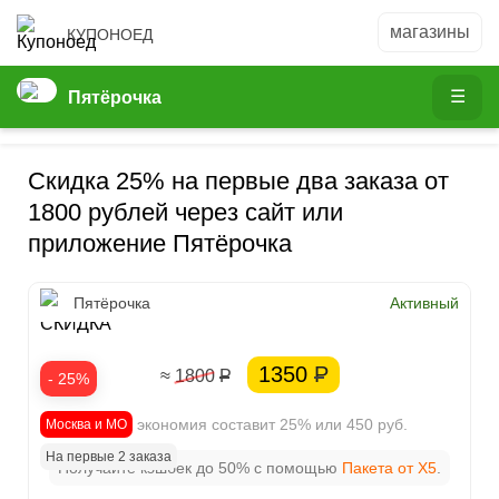
КУПОНОЕД
Пятёрочка
Скидка 25% на первые два заказа от
1800 рублей через сайт или
приложение Пятёрочка
25%
Пятёрочка
Активный
СКИДКА
1350
Р
≈ 1800
Р
- 25%
Ваша экономия составит 25% или 450 руб.
Москва и МО
На первые 2 заказа
Получайте кэшбек до 50% с помощью
Пакета от X5
.