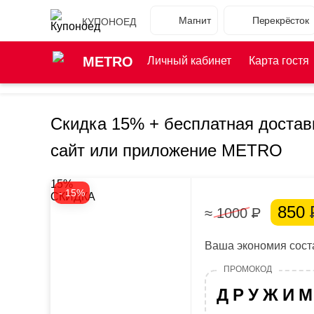
Магнит
Перекрёсток
КУПОНОЕД
METRO
Личный кабинет
Карта гостя
Скидка 15% + бесплатная достав
сайт или приложение METRO
15%
- 15%
СКИДКА
850
≈ 1000
Р
Ваша экономия соста
ДРУЖИ