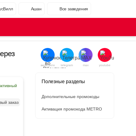
усВилл
Ашан
Все заведения
ерез
вконтакте
telegram
max
youtube
Полезные разделы
Активный
Дополнительные промокоды
вый заказ
Активация промокода METRO