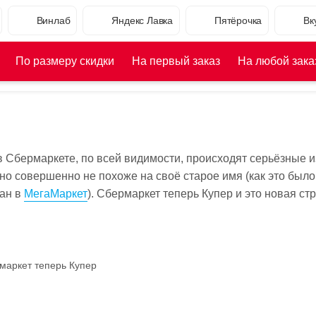
Винлаб
Яндекс Лавка
Пятёрочка
Вк
По размеру скидки
На первый заказ
На любой зака
в Сбермаркете, по всей видимости, происходят серьёзные 
о совершенно не похоже на своё старое имя (как это было
ан в
МегаМаркет
). Сбермаркет теперь Купер и это новая ст
маркет теперь Купер