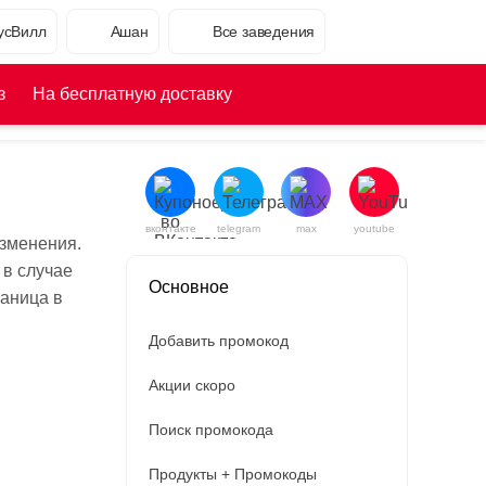
усВилл
Ашан
Все заведения
з
На бесплатную доставку
вконтакте
telegram
max
youtube
изменения.
 в случае
Основное
раница в
Добавить промокод
Акции скоро
Поиск промокода
Продукты + Промокоды